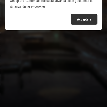
webbplats. Genom att fortsätta använda sidan godkänner du
vår användning av cookies.
Besök Linneakyrkans hemsida
Acceptera